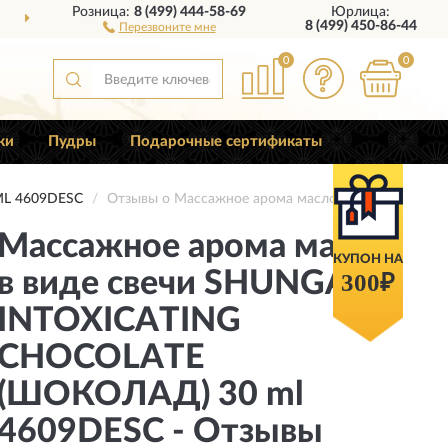
Розница:
8 (499) 444-58-69
Юрлица:
ДОСТАВИМ
ПО ВСЕЙ РОССИИ
8 (499) 450-86-44
Перезвоните мне
0
0
ки
Пудры
Подарочные сертификаты
L 4609DESC
Отзывы о Массажное арома масло в виде свечи
Массажное арома масло
КУПОН НА
в виде свечи SHUNGA
300₽
INTOXICATING
CHOCOLATE
(ШОКОЛАД) 30 ml
4609DESC - Отзывы