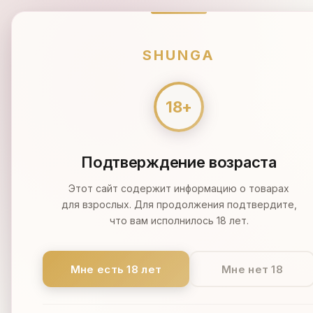
ПН-ВС 9:00-21:00
ОФИЦИАЛЬНЫЙ ДИЛЕР
МОСКВА
SHUNGA В РОССИИ
SHUNGA
🔥 Распродажа 🔥
Масла
Кремы
SHUNGA
Блог
Подтверждение возраста
SHUNGA
Этот сайт содержит информацию о товарах
02.03.20
для взрослых. Для продолжения подтвердите,
что вам исполнилось 18 лет.
Если хотите
Sunga. Брен
эротической
Мне есть 18 лет
Мне нет 18
полупрозрач
щекочущий 