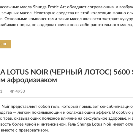
ссажные масла Shunga Erotic Art обладают согревающим и возбуж
 эфирных масел. Некоторые средства из этой коллекции можно сли
в. Основными компонентами таких масел являются экстракт кукуру
 забивают поры, не содержат животного либо растительного масла,
ЛЬШЕ
 LOTUS NOIR (ЧЕРНЫЙ ЛОТОС) 5600 S
м афродизиаком
21
4933
s Noir представляет собой гель, который повышает сенсибилизацию
едства — легкий покалывающий и охлаждающий эффект. В особую р
: трав, оказывающих полезное влияние на сексуальное здоровье, и
зость более яркой и интенсивной. Гель Shunga Lotus Noir имеет о
 вместе с презервативом.