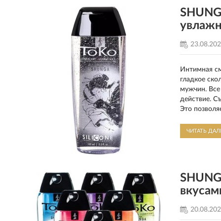
SHUNGA
увлаж
23.08.20
Интимная см
гладкое ско
мужчин. Все
действие. С
Это позволя
питания.
ЧИТАТЬ ДА
SHUNGA
вкусам
20.08.20