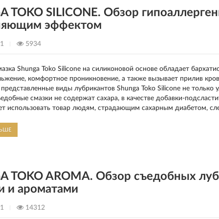
 TOKO SILICONE. Обзор гипоаллергенн
няющим эффектом
21
5934
азка Shunga Toko Silicone на силиконовой основе обладает бархат
льжение, комфортное проникновение, а также вызывает прилив кро
 представленные виды лубрикантов Shunga Toko Silicone не тольк
ъедобные смазки не содержат сахара, в качестве добавки-подсласт
ет использовать товар людям, страдающим сахарным диабетом, с
ЛЬШЕ
 TOKO AROMA. Обзор съедобных лубр
и и ароматами
21
14312