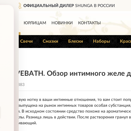
ДОСТАВИМ
ПО ВСЕЙ РОССИ
КАТАЛОГ
ЮРЛИЦАМ
НОВИНКИ
КОНТАКТЫ
Гели
Свечи
Смазки
Блески
Наборы
Крас
 LOVEBATH. Обзор интимного желе д
22
7383
 внести новую нотку в ваши интимные отношения, то вам стоит поп
дом была выпущена на рынок интимных товаров особая субстанция,
 традиции. В исходном состоянии средство похоже на ароматическ
ные гранулы. Разница лишь в действии. После растворения гранул 
и обволакивающий.