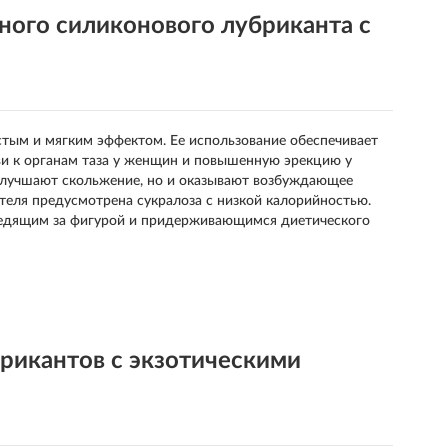
ого силиконового лубриканта с
истым и мягким эффектом. Ее использование обеспечивает
ви к органам таза у женщин и повышенную эрекцию у
о улучшают скольжение, но и оказывают возбуждающее
ителя предусмотрена сукралоза с низкой калорийностью.
ледящим за фигурой и придерживающимся диетического
икантов с экзотическими