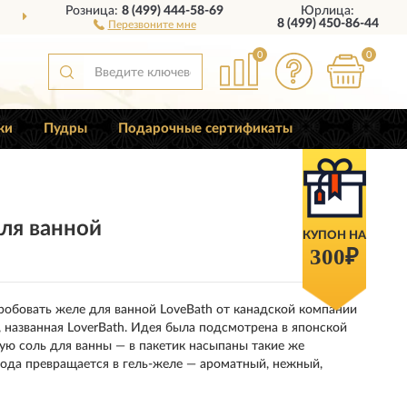
Розница:
8 (499) 444-58-69
Юрлица:
И
ПОЛНЫЙ
АССОРТИМ
8 (499) 450-86-44
Перезвоните мне
0
0
ки
Пудры
Подарочные сертификаты
ля ванной
КУПОН НА
300₽
робовать желе для ванной LoveBath от канадской компании
 названная LoverBath. Идея была подсмотрена в японской
ую соль для ванны — в пакетик насыпаны такие же
вода превращается в гель-желе — ароматный, нежный,