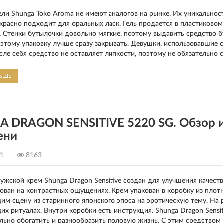
ли Shunga Toko Aroma не имеют аналогов на рынке. Их уникальность
красно подходит для оральных ласк. Гель продается в пластиково
. Стенки бутылочки довольно мягкие, поэтому выдавить средство 
поэтому упаковку лучше сразу закрывать. Девушки, использовавшие 
сле себя средство не оставляет липкости, поэтому не обязательно с
ЛЬШЕ
 DRAGON SENSITIVE 5220 SG. Обзор и
ени
21
8163
жской крем Shunga Dragon Sensitive создан для улучшения качеств
ован на контрастных ощущениях. Крем упакован в коробку из плотн
м сцену из старинного японского эпоса на эротическую тему. На 
х ритуалах. Внутри коробки есть инструкция. Shunga Dragon Sensit
ельно обогатить и разнообразить половую жизнь. С этим средством