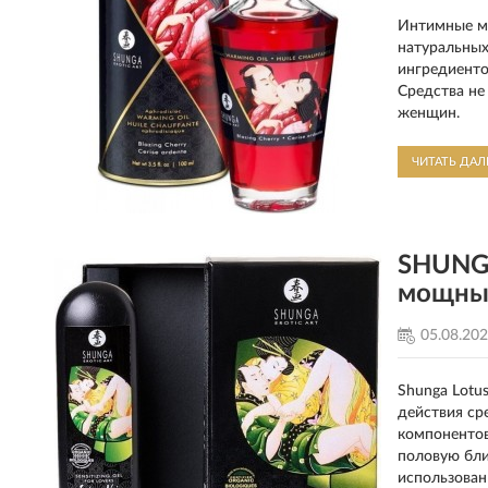
Интимные ма
натуральных
ингредиенто
Средства не
женщин.
ЧИТАТЬ ДА
SHUNGA
мощны
05.08.20
Shunga Lotu
действия ср
компонентов
половую бли
использован