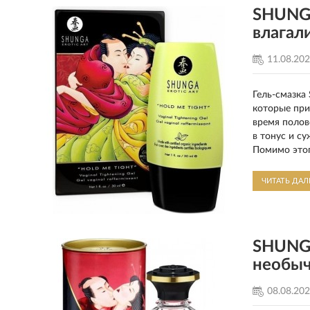
SHUNGA
влагал
11.08.20
Гель-смазка
которые при
время полов
в тонус и с
Помимо этог
ЧИТАТЬ ДА
SHUNGA
необы
08.08.20