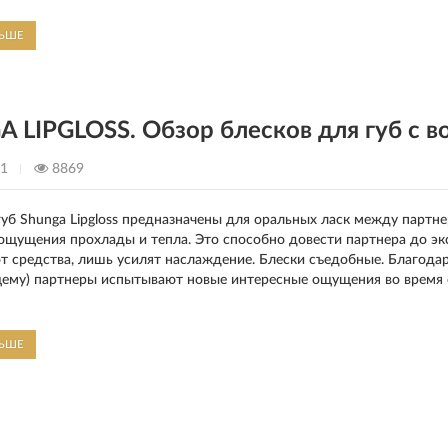
ЛЬШЕ
 LIPGLOSS. Обзор блесков для губ с
21
8869
губ Shunga Lipgloss предназначены для оральных ласк между пар
щущения прохлады и тепла. Это способно довести партнера до экст
т средства, лишь усилят наслаждение. Блески съедобные. Благод
му) партнеры испытывают новые интересные ощущения во время с
ЛЬШЕ