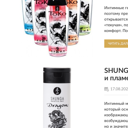
Интимные ге
поэтому пре
открывается
«текучая», 
комфорт. По
ЧИТАТЬ ДА
SHUNGA
и плам
17.08.20
Интимный му
который осн
изображающи
возбуждающи
но и значит