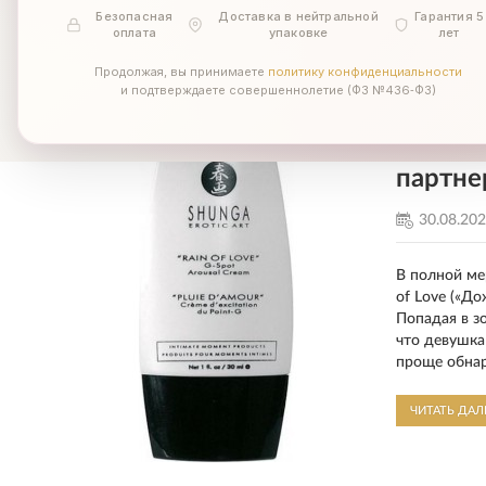
Безопасная
Доставка в нейтральной
Гарантия 5
ЧИТАТЬ ДА
оплата
упаковке
лет
Продолжая, вы принимаете
политику конфиденциальности
и подтверждаете совершеннолетие (ФЗ №436‑ФЗ)
SHUNGA
партне
30.08.20
В полной ме
of Love («Д
Попадая в з
что девушка
проще обна
ЧИТАТЬ ДА