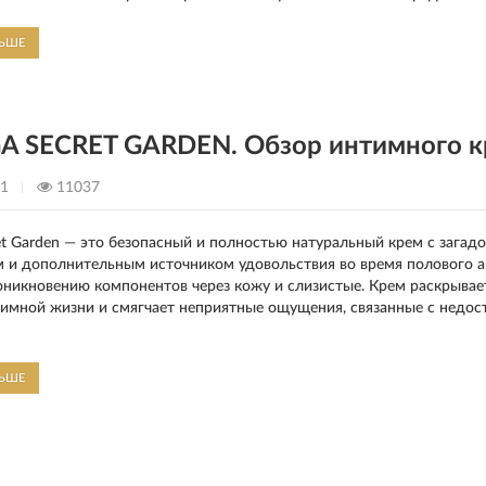
е себя настоящим драконом.
ЛЬШЕ
 SECRET GARDEN. Обзор интимного к
21
11037
et Garden — это безопасный и полностью натуральный крем с загад
и дополнительным источником удовольствия во время полового акт
никновению компонентов через кожу и слизистые. Крем раскрывае
тимной жизни и смягчает неприятные ощущения, связанные с недост
ЛЬШЕ