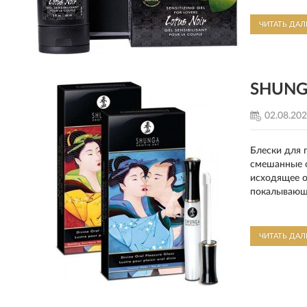
ЧИТАТЬ ДА
SHUNGA
02.08.20
Блески для 
смешанные о
исходящее о
покалывающе
ЧИТАТЬ ДА