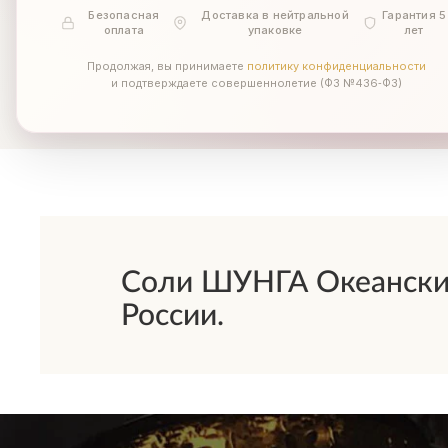
Безопасная
Доставка в нейтральной
Гарантия 5
оплата
упаковке
лет
Продолжая, вы принимаете
политику конфиденциальности
и подтверждаете совершеннолетие (ФЗ №436‑ФЗ)
Соли ШУНГА Океанский 
России.