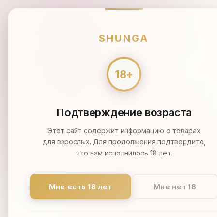
ПН-ВС 9:00-21:00
МОСКВА
SHUNGA
🔥 Распродажа 🔥
Масла
Кремы
SHUNGA
СОЛИ
Океанский бриз
Подтверждение возраста
СОЛИ SH
Этот сайт содержит информацию о товарах
для взрослых. Для продолжения подтвердите,
что вам исполнилось 18 лет.
Сейчас в этом раз
Мне есть 18 лет
Мне нет 18