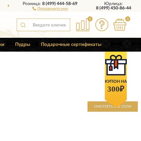
Розница:
8 (499) 444-58-69
Юрлица:
ДОСТАВИМ
ПО ВСЕЙ РОССИИ
8 (499) 450-86-44
Перезвоните мне
0
0
ки
Пудры
Подарочные сертификаты
КУПОН НА
300₽
СМОТРЕТЬ ВСЕ СОЛИ